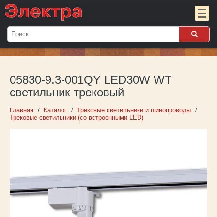
Мой
заказ:
05830-9.3-001QY LED30W WT
Пока
пуст
светильник трековый
Войти
Главная
Каталог
Трековые светильники и шинопроводы
Трековые светильники (со встроенными LED)
О компании
Новости
Партнёрам
Контакты