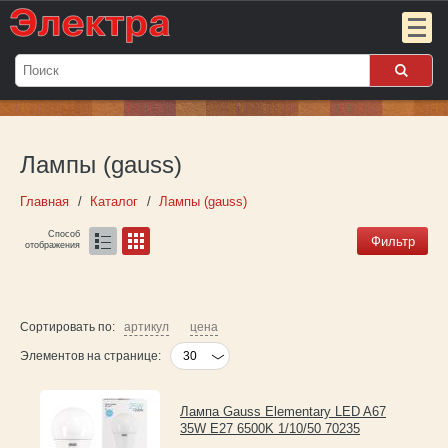
Мой
заказ:
Лампы (gauss)
Пока
пуст
Главная
Каталог
Лампы (gauss)
Войти
Способ
Фильтр
отображения
О компании
Новости
Сортировать по:
артикул
цена
Элементов на странице:
Партнёрам
Лампа Gauss Elementary LED A67
Контакты
35W E27 6500K 1/10/50 70235