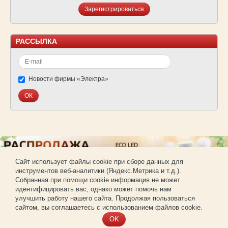
Зарегистрироваться
РАССЫЛКА
Новости фирмы «Электра»
Cайт использует файлы cookie при сборе данных для
инструментов веб-аналитики (Яндекс.Метрика и т.д.).
© Фирма «Электра»
Собранная при помощи cookie информация не может
Использование материалов сайта без согласования запрещено.
идентифицировать вас, однако может помочь нам
Создание и продвижение сайта —
РА «Имиджпром»
улучшить работу нашего сайта. Продолжая пользоваться
Регистрация для покупки оптом
сайтом, вы соглашаетесь с использованием файлов cookie.
OK