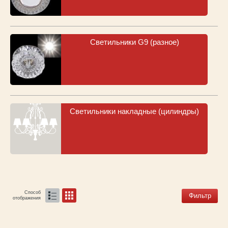
Каталог
товаров
Светильники G9 (разное)
Светильники накладные (цилиндры)
Способ
Фильтр
отображения