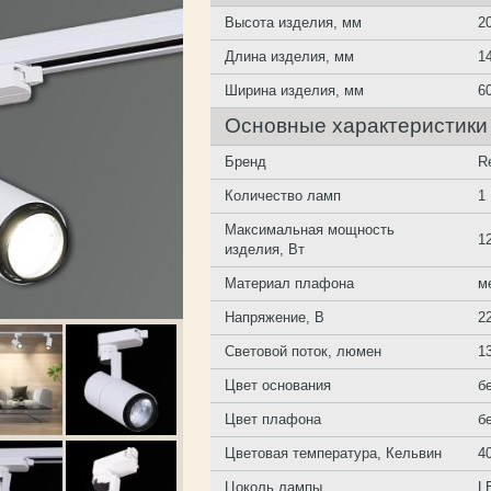
Высота изделия, мм
2
Длина изделия, мм
1
Ширина изделия, мм
6
Основные характеристики
Бренд
R
Количество ламп
1
Максимальная мощность
1
изделия, Вт
Материал плафона
м
Напряжение, В
2
Световой поток, люмен
1
Цвет основания
б
Цвет плафона
б
Цветовая температура, Кельвин
4
Цоколь лампы
L