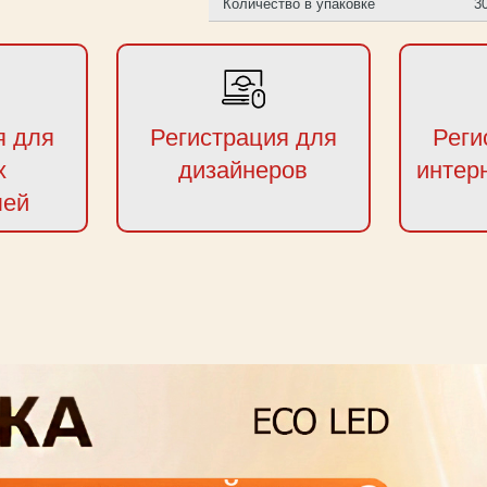
Количество в упаковке
3
я для
Регистрация для
Реги
х
дизайнеров
интер
лей
next