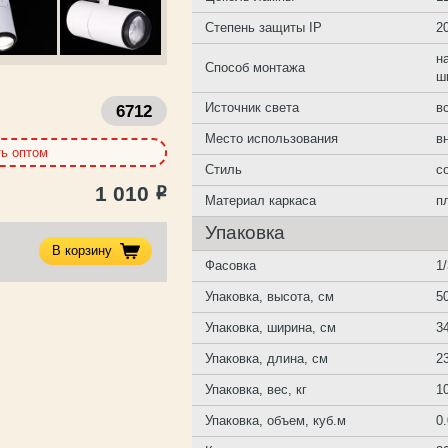
Степень защиты IP
2
н
Способ монтажа
ш
Источник света
в
6712
Место использования
в
ть оптом
Стиль
с
1 010
Р
Материал каркаса
п
Упаковка
В корзину
Фасовка
1
Упаковка, высота, см
5
Упаковка, ширина, см
3
Упаковка, длина, см
2
Упаковка, вес, кг
1
Упаковка, объем, куб.м
0