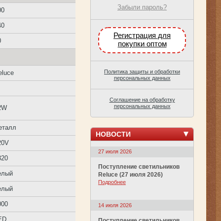
Забыли пароль?
00
40
Регистрация для
0
покупки оптом
Политика защиты и обработки
eluce
персональных данных
Соглашение на обработку
персональных данных
2W
еталл
НОВОСТИ
20V
27 июля 2026
320
Поступление светильников
елый
Reluce (27 июля 2026)
Подробнее
елый
000
14 июля 2026
ED
Поступление светильников