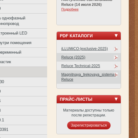
Reluce (14 июля 2026)
0
Подробнее
а однофазный
инопровод
строенный LED
PDF КАТАЛОГИ
нутри помещения
iLLUMiCO (exclusive-2025)
овременный
Reluce (2025)
ластик
Reluce Technical-2025
Magnitnaya_trekovaya_sistema-
Reluce
/30
0
ПРАЙС-ЛИСТЫ
4
Материалы доступны только
3
после регистрации.
0.1
Зарегистрироваться
.0391