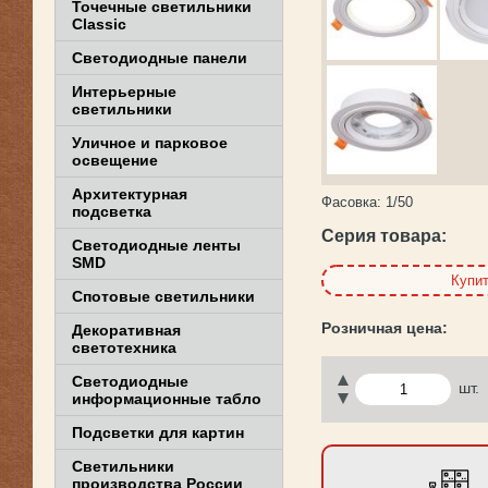
Точечные светильники
Classic
Светодиодные панели
Интерьерные
светильники
Уличное и парковое
освещение
Архитектурная
Фасовка:
1/50
подсветка
Серия товара:
Светодиодные ленты
SMD
Купи
Спотовые светильники
Декоративная
светотехника
Светодиодные
шт.
информационные табло
Подсветки для картин
Светильники
производства России