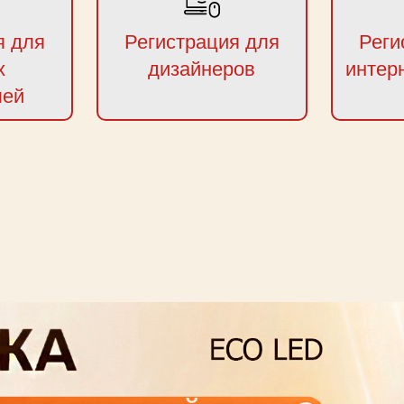
я для
Регистрация для
Реги
х
дизайнеров
интер
лей
next