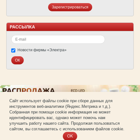
Зарегистрироваться
РАССЫЛКА
Новости фирмы «Электра»
Cайт использует файлы cookie при сборе данных для
инструментов веб-аналитики (Яндекс.Метрика и т.д.).
© Фирма «Электра»
Собранная при помощи cookie информация не может
Использование материалов сайта без согласования запрещено.
идентифицировать вас, однако может помочь нам
Создание и продвижение сайта —
РА «Имиджпром»
улучшить работу нашего сайта. Продолжая пользоваться
Регистрация для покупки оптом
сайтом, вы соглашаетесь с использованием файлов cookie.
OK