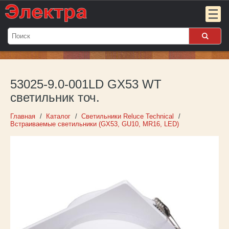
Мой
заказ:
53025-9.0-001LD GX53 WT
Пока
пуст
светильник точ.
Войти
Главная
Каталог
Светильники Reluce Technical
Встраиваемые светильники (GX53, GU10, MR16, LED)
О компании
Новости
Партнёрам
Контакты