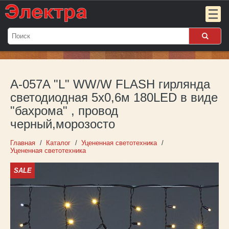
Мой
заказ:
A-057A "L" WW/W FLASH гирлянда
Пока
пуст
светодиодная 5х0,6м 180LED в виде
"бахрома" , провод
Войти
черный,морозосто
О компании
Главная
Каталог
Уцененная светотехника
Уцененная светотехника
Новости
SALE
Партнёрам
Контакты