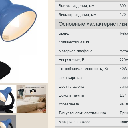
Высота изделия, мм
300
Диаметр изделия, мм
170
Основные характеристики
Бренд
Relu
Количество ламп
1
Материал плафона
мет
Напряжение, В
220
Потребляемая мощность, Вт
40W
Цвет каркаса
чер
Цвет плафона
сини
Цоколь лампы
E27
Управление
на и
Тип установки светильника
Прищ
Материал каркаса
плас