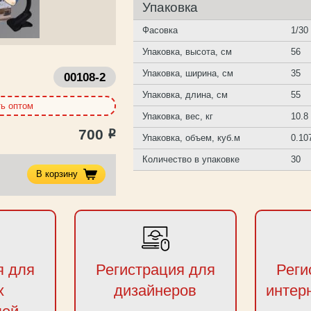
Упаковка
Фасовка
1/30
Упаковка, высота, см
56
Упаковка, ширина, см
35
00108-2
Упаковка, длина, см
55
ть оптом
Упаковка, вес, кг
10.8
700
Р
Упаковка, объем, куб.м
0.10
Количество в упаковке
30
В корзину
я для
Регистрация для
Реги
х
дизайнеров
интер