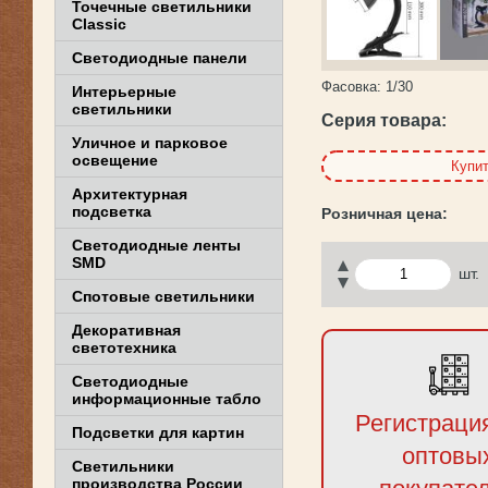
Точечные светильники
Classic
Светодиодные панели
Фасовка:
1/30
Интерьерные
светильники
Серия товара:
Уличное и парковое
освещение
Купи
Архитектурная
подсветка
Светодиодные ленты
SMD
шт.
Спотовые светильники
Декоративная
светотехника
Светодиодные
информационные табло
Регистраци
Подсветки для картин
оптовы
Светильники
производства России