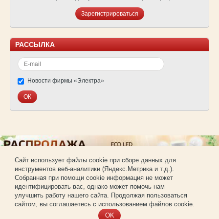
Зарегистрироваться
РАССЫЛКА
Новости фирмы «Электра»
Cайт использует файлы cookie при сборе данных для
инструментов веб-аналитики (Яндекс.Метрика и т.д.).
© Фирма «Электра»
Собранная при помощи cookie информация не может
Использование материалов сайта без согласования запрещено.
идентифицировать вас, однако может помочь нам
Создание и продвижение сайта —
РА «Имиджпром»
улучшить работу нашего сайта. Продолжая пользоваться
Регистрация для покупки оптом
сайтом, вы соглашаетесь с использованием файлов cookie.
OK