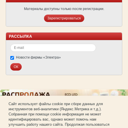
Материалы доступны только после регистрации.
Зарегистрироваться
РАССЫЛКА
Новости фирмы «Электра»
Cайт использует файлы cookie при сборе данных для
инструментов веб-аналитики (Яндекс.Метрика и т.д.).
© Фирма «Электра»
Собранная при помощи cookie информация не может
Использование материалов сайта без согласования запрещено.
идентифицировать вас, однако может помочь нам
Создание и продвижение сайта —
РА «Имиджпром»
улучшить работу нашего сайта. Продолжая пользоваться
Регистрация для покупки оптом