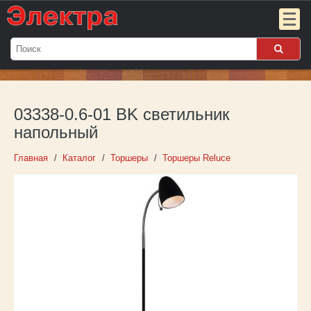
Мой
заказ:
03338-0.6-01 BK светильник
Пока
пуст
напольный
Войти
Главная
Каталог
Торшеры
Торшеры Reluce
О компании
Новости
Партнёрам
Контакты