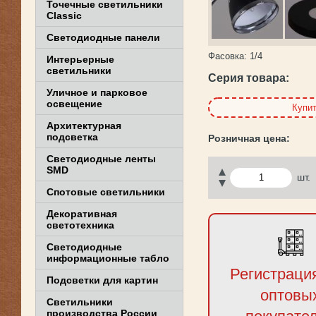
Точечные светильники
Classic
Светодиодные панели
Фасовка:
1/4
Интерьерные
светильники
Серия товара:
Уличное и парковое
освещение
Купи
Архитектурная
подсветка
Светодиодные ленты
SMD
шт.
Спотовые светильники
Декоративная
светотехника
Светодиодные
информационные табло
Регистраци
Подсветки для картин
оптовы
Светильники
производства России