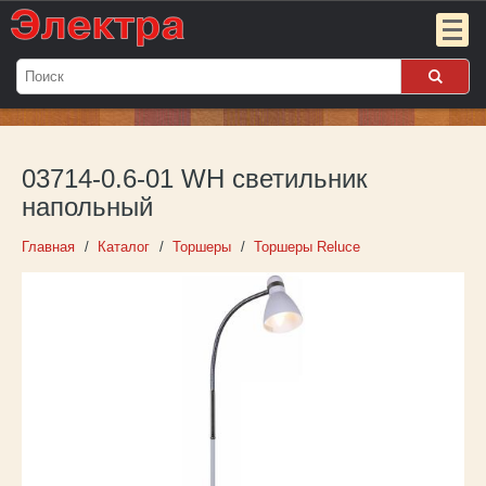
Мой
заказ:
03714-0.6-01 WH светильник
Пока
пуст
напольный
Войти
Главная
Каталог
Торшеры
Торшеры Reluce
О компании
Новости
Партнёрам
Контакты