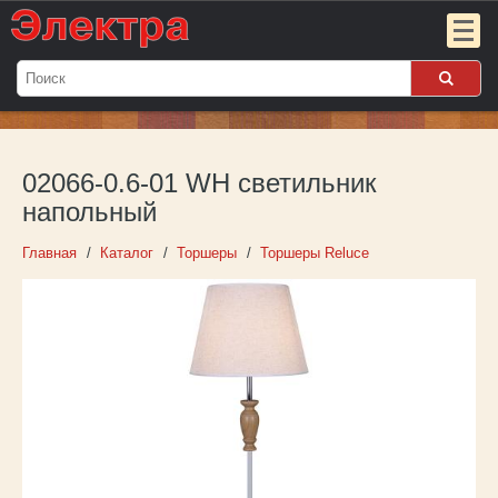
Мой
заказ:
02066-0.6-01 WH светильник
Пока
пуст
напольный
Войти
Главная
Каталог
Торшеры
Торшеры Reluce
О компании
Новости
Партнёрам
Контакты