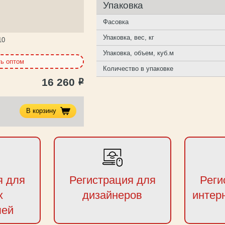
Упаковка
Фасовка
Упаковка, вес, кг
10
Упаковка, объем, куб.м
ть оптом
Количество в упаковке
16 260
Р
В корзину
я для
Регистрация для
Реги
х
дизайнеров
интер
лей