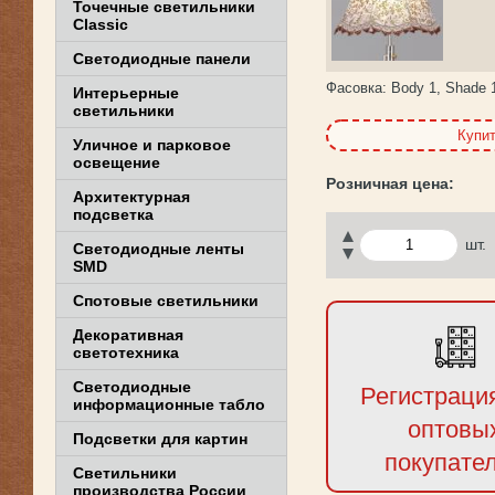
Точечные светильники
Classic
Светодиодные панели
Фасовка:
Body 1, Shade 
Интерьерные
светильники
Купи
Уличное и парковое
освещение
Архитектурная
подсветка
шт.
Светодиодные ленты
SMD
Спотовые светильники
Декоративная
светотехника
Светодиодные
Регистраци
информационные табло
оптовы
Подсветки для картин
покупате
Светильники
производства России