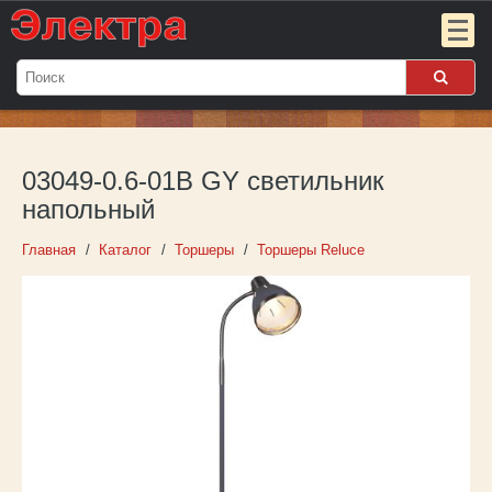
Мой
заказ:
03049-0.6-01B GY светильник
Пока
пуст
напольный
Войти
Главная
Каталог
Торшеры
Торшеры Reluce
О компании
Новости
Партнёрам
Контакты