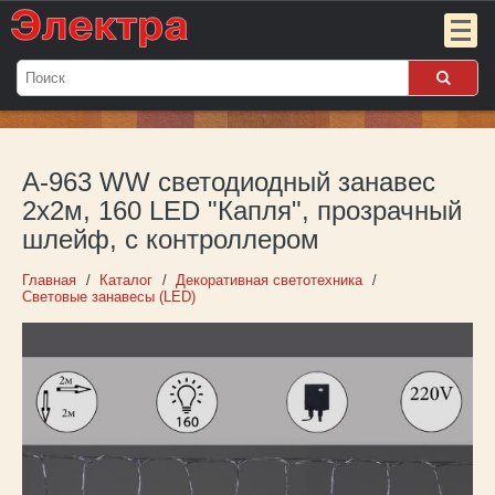
Мой
заказ:
A-963 WW светодиодный занавес
Пока
пуст
2х2м, 160 LED "Капля", прозрачный
шлейф, с контроллером
Войти
Главная
Каталог
Декоративная светотехника
О компании
Световые занавесы (LED)
Новости
Партнёрам
Контакты