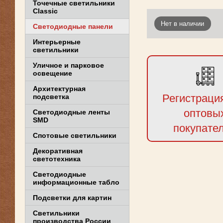
Точечные светильники
Classic
Нет в наличии
Светодиодные панели
Интерьерные
светильники
Уличное и парковое
освещение
Архитектурная
Регистраци
подсветка
оптовы
Светодиодные ленты
SMD
покупате
Спотовые светильники
Декоративная
светотехника
Светодиодные
информационные табло
Подсветки для картин
Светильники
производства России