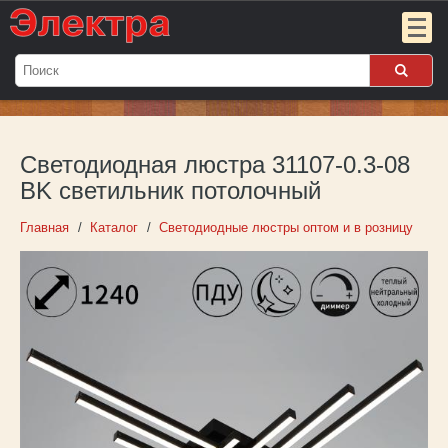
Мой
заказ:
Светодиодная люстра 31107-0.3-08
Пока
пуст
BK светильник потолочный
Войти
Главная
Каталог
Светодиодные люстры оптом и в розницу
О компании
Новости
Партнёрам
Контакты