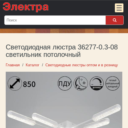
Мой
заказ:
Светодиодная люстра 36277-0.3-08
Пока
пуст
светильник потолочный
Войти
Главная
Каталог
Светодиодные люстры оптом и в розницу
О компании
Новости
Партнёрам
Контакты