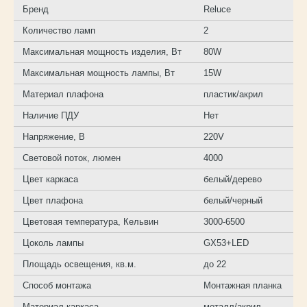
Бренд
Reluce
Количество ламп
2
Максимальная мощность изделия, Вт
80W
Максимальная мощность лампы, Вт
15W
Материал плафона
пластик/акрил
Наличие ПДУ
Нет
Напряжение, В
220V
Световой поток, люмен
4000
Цвет каркаса
белый/дерево
Цвет плафона
белый/черный
Цветовая температура, Кельвин
3000-6500
Цоколь лампы
GX53+LED
Площадь освещения, кв.м.
до 22
Способ монтажа
Монтажная планка
Материал каркаса
металл/акрил