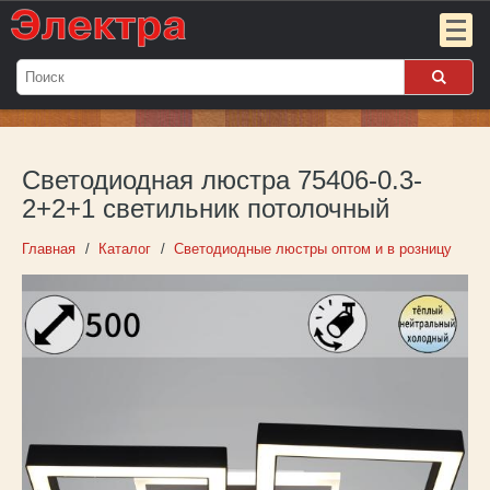
Мой
заказ:
Светодиодная люстра 75406-0.3-
Пока
пуст
2+2+1 светильник потолочный
Войти
Главная
Каталог
Светодиодные люстры оптом и в розницу
О компании
Новости
Партнёрам
Контакты