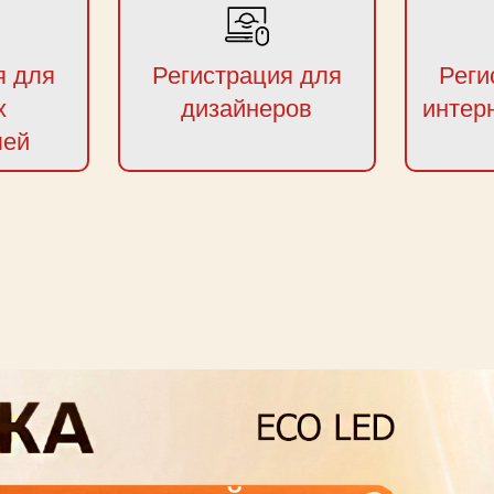
я для
Регистрация для
Реги
х
дизайнеров
интер
лей
next