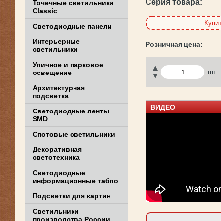
Серия товара:
Точечные светильники
Classic
Купи
Светодиодные панели
Интерьерные
светильники
Уличное и парковое
шт.
освещение
Архитектурная
подсветка
ВИДЕО
Светодиодные ленты
SMD
Спотовые светильники
Декоративная
светотехника
Светодиодные
информационные табло
Подсветки для картин
Светильники
производства России