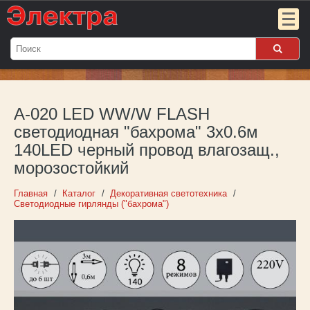
Мой
заказ:
A-020 LED WW/W FLASH
Пока
пуст
светодиодная "бахрома" 3x0.6м
140LED черный провод влагозащ.,
Войти
морозостойкий
О компании
Главная
Каталог
Декоративная светотехника
Светодиодные гирлянды ("бахрома")
Новости
Партнёрам
Контакты