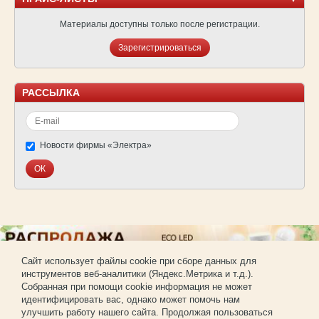
Материалы доступны только после регистрации.
Зарегистрироваться
РАССЫЛКА
Новости фирмы «Электра»
Cайт использует файлы cookie при сборе данных для
инструментов веб-аналитики (Яндекс.Метрика и т.д.).
© Фирма «Электра»
Собранная при помощи cookie информация не может
Использование материалов сайта без согласования запрещено.
идентифицировать вас, однако может помочь нам
Создание и продвижение сайта —
РА «Имиджпром»
улучшить работу нашего сайта. Продолжая пользоваться