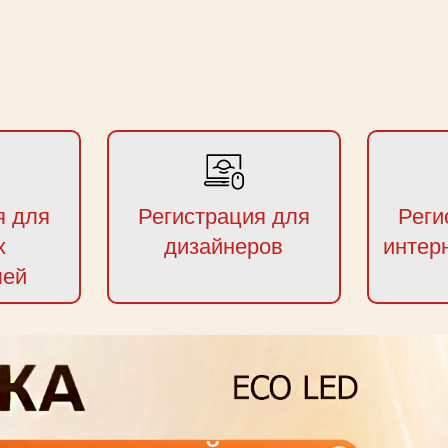
я для
Регистрация для
Реги
х
дизайнеров
интер
лей
next