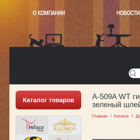
О КОМПАНИИ
НОВОСТИ
Главная
Написать нам
Карта
Версия для печати
A-509A WT ги
Каталог товаров
зеленый шлей
Главная
Каталог
Де