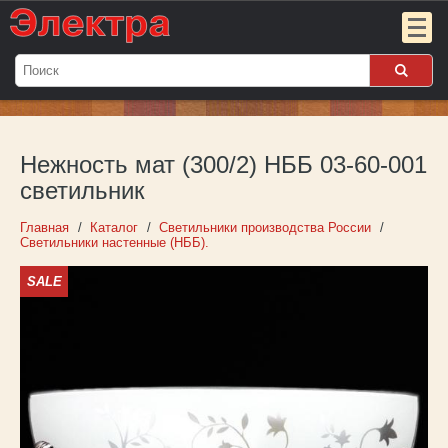
Мой
заказ:
Нежность мат (300/2) НББ 03-60-001
Пока
пуст
светильник
Войти
Главная
Каталог
Светильники производства России
Светильники настенные (НББ).
О компании
SALE
Новости
Партнёрам
Контакты