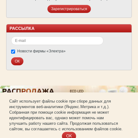
Зарегистрироваться
РАССЫЛКА
Новости фирмы «Электра»
Cайт использует файлы cookie при сборе данных для
инструментов веб-аналитики (Яндекс.Метрика и т.д.).
© Фирма «Электра»
Собранная при помощи cookie информация не может
Использование материалов сайта без согласования запрещено.
идентифицировать вас, однако может помочь нам
Создание и продвижение сайта —
РА «Имиджпром»
улучшить работу нашего сайта. Продолжая пользоваться
Регистрация для покупки оптом
сайтом, вы соглашаетесь с использованием файлов cookie.
OK