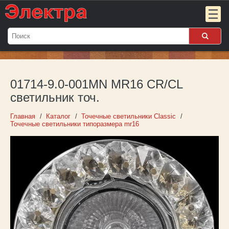
Мой
заказ:
01714-9.0-001MN MR16 CR/CL
Пока
пуст
светильник точ.
Войти
Главная
Каталог
Точечные светильники Classic
Точечные светильники типоразмера mr16
О компании
Новости
Партнёрам
Контакты