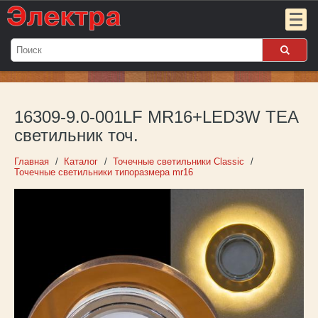
Мой
заказ:
16309-9.0-001LF MR16+LED3W TEA
Пока
пуст
светильник точ.
Войти
Главная
Каталог
Точечные светильники Classic
Точечные светильники типоразмера mr16
О компании
Новости
Партнёрам
Контакты