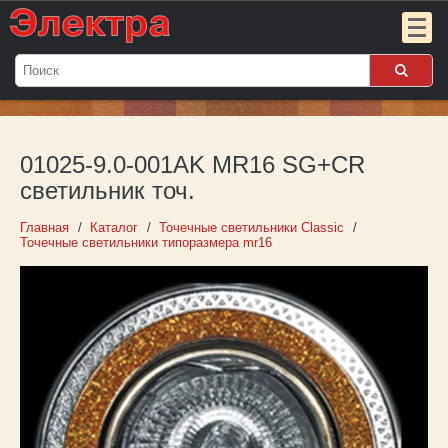
Мой
заказ:
01025-9.0-001AK MR16 SG+CR
Пока
пуст
светильник точ.
Войти
Главная
Каталог
Точечные светильники Classic
Точечные светильники типоразмера mr16
О компании
Новости
Партнёрам
Контакты