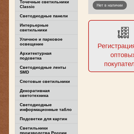
Точечные светильники
Нет в наличии
Classic
Светодиодные панели
Интерьерные
светильники
Уличное и парковое
освещение
Регистраци
Архитектурная
оптовы
подсветка
покупате
Светодиодные ленты
SMD
Спотовые светильники
Декоративная
светотехника
Светодиодные
информационные табло
Подсветки для картин
Светильники
производства России