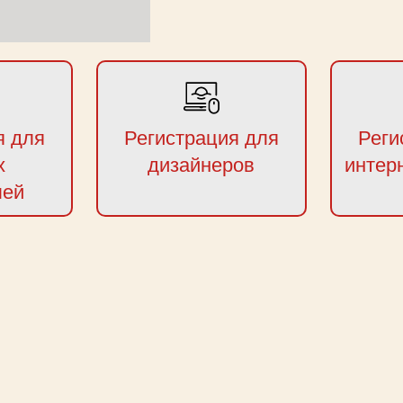
я для
Регистрация для
Реги
х
дизайнеров
интер
лей