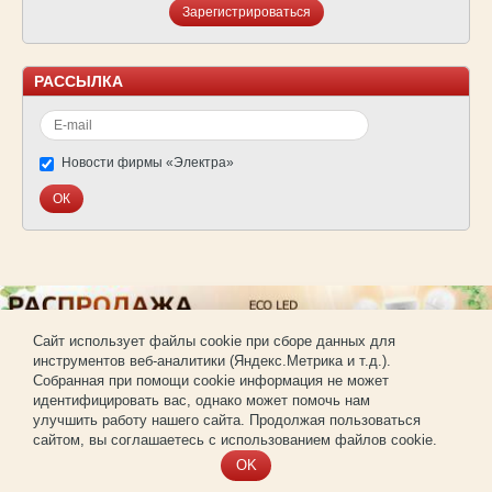
Зарегистрироваться
РАССЫЛКА
Новости фирмы «Электра»
Cайт использует файлы cookie при сборе данных для
инструментов веб-аналитики (Яндекс.Метрика и т.д.).
© Фирма «Электра»
Собранная при помощи cookie информация не может
Использование материалов сайта без согласования запрещено.
идентифицировать вас, однако может помочь нам
Создание и продвижение сайта —
РА «Имиджпром»
улучшить работу нашего сайта. Продолжая пользоваться
Регистрация для покупки оптом
сайтом, вы соглашаетесь с использованием файлов cookie.
OK