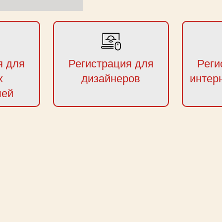
я для
Регистрация для
Реги
х
дизайнеров
интер
лей