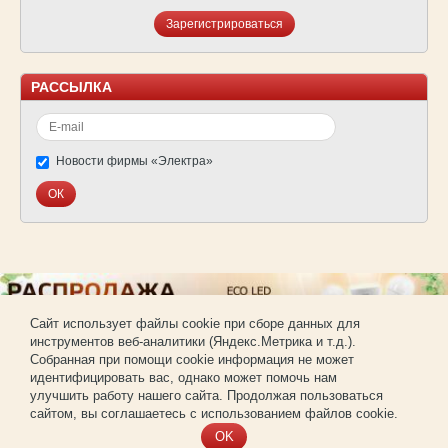
Зарегистрироваться
РАССЫЛКА
Новости фирмы «Электра»
Cайт использует файлы cookie при сборе данных для
инструментов веб-аналитики (Яндекс.Метрика и т.д.).
© Фирма «Электра»
Собранная при помощи cookie информация не может
Использование материалов сайта без согласования запрещено.
идентифицировать вас, однако может помочь нам
Создание и продвижение сайта —
РА «Имиджпром»
улучшить работу нашего сайта. Продолжая пользоваться
Регистрация для покупки оптом
сайтом, вы соглашаетесь с использованием файлов cookie.
OK