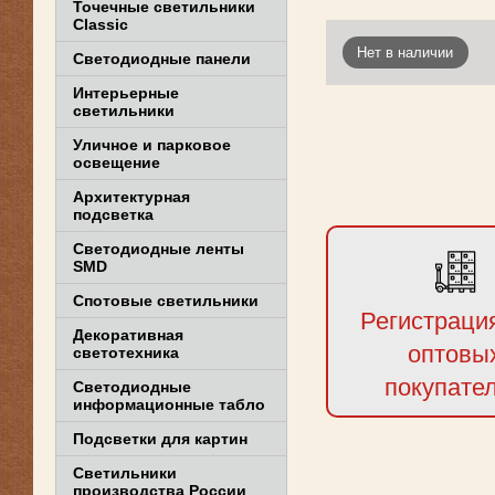
Точечные светильники
Classic
Нет в наличии
Светодиодные панели
Интерьерные
светильники
Уличное и парковое
освещение
Архитектурная
подсветка
Светодиодные ленты
SMD
Спотовые светильники
Регистраци
Декоративная
оптовы
светотехника
покупате
Светодиодные
информационные табло
Подсветки для картин
Светильники
производства России