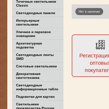
Точечные светильники
Classic
Нет в наличии
Светодиодные панели
Интерьерные
светильники
Уличное и парковое
освещение
Архитектурная
подсветка
Регистраци
Светодиодные ленты
SMD
оптовы
Спотовые светильники
покупате
Декоративная
светотехника
Светодиодные
информационные табло
Подсветки для картин
Светильники
производства России