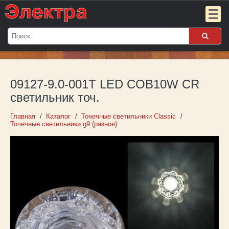
Мой
заказ:
09127-9.0-001T LED COB10W CR
Пока
пуст
светильник точ.
Войти
Главная
Каталог
Точечные светильники Classic
Точечные светильники g9 (разное)
О компании
Новости
Партнёрам
Контакты