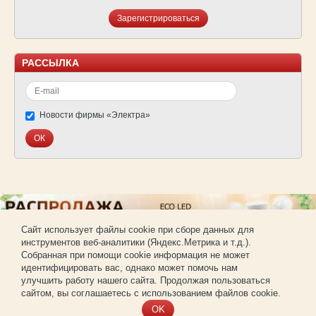
Зарегистрироваться
РАССЫЛКА
Новости фирмы «Электра»
Cайт использует файлы cookie при сборе данных для
инструментов веб-аналитики (Яндекс.Метрика и т.д.).
© Фирма «Электра»
Собранная при помощи cookie информация не может
Использование материалов сайта без согласования запрещено.
идентифицировать вас, однако может помочь нам
Создание и продвижение сайта —
РА «Имиджпром»
улучшить работу нашего сайта. Продолжая пользоваться
Регистрация для покупки оптом
сайтом, вы соглашаетесь с использованием файлов cookie.
OK