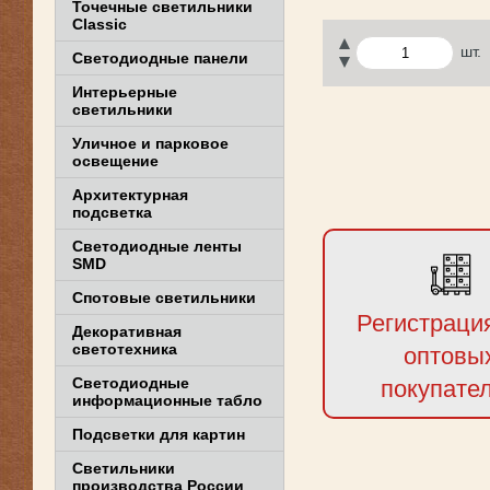
Точечные светильники
Classic
шт.
Светодиодные панели
Интерьерные
светильники
Уличное и парковое
освещение
Архитектурная
подсветка
Светодиодные ленты
SMD
Спотовые светильники
Регистраци
Декоративная
светотехника
оптовы
Светодиодные
покупате
информационные табло
Подсветки для картин
Светильники
производства России