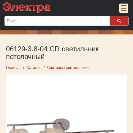
Мой
заказ:
06129-3.8-04 CR светильник
Пока
пуст
потолочный
Войти
Главная
Каталог
Спотовые светильники
О компании
Новости
Партнёрам
Контакты