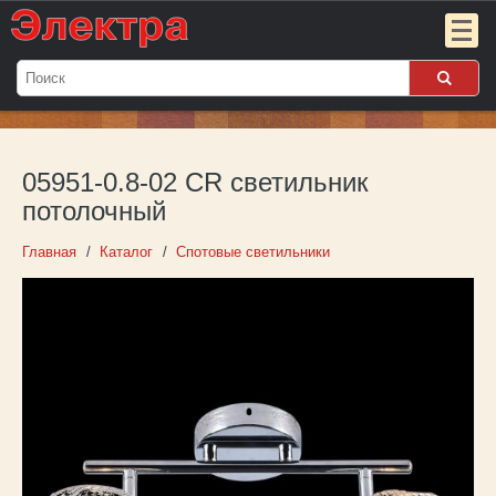
Мой
заказ:
05951-0.8-02 CR светильник
Пока
пуст
потолочный
Войти
Главная
Каталог
Спотовые светильники
О компании
Новости
Партнёрам
Контакты