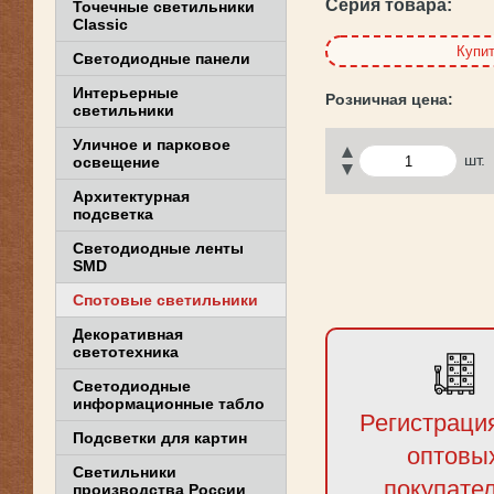
Серия товара:
Точечные светильники
Classic
Купи
Светодиодные панели
Интерьерные
светильники
Уличное и парковое
шт.
освещение
Архитектурная
подсветка
Светодиодные ленты
SMD
Спотовые светильники
Декоративная
светотехника
Светодиодные
информационные табло
Регистраци
Подсветки для картин
оптовы
Светильники
покупате
производства России