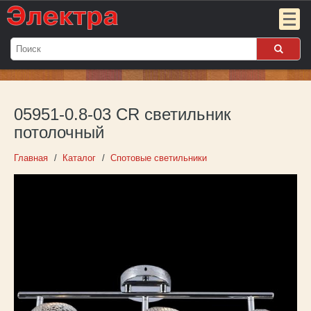
Мой
заказ:
05951-0.8-03 CR светильник
Пока
пуст
потолочный
Войти
Главная
Каталог
Спотовые светильники
О компании
Новости
Партнёрам
Контакты