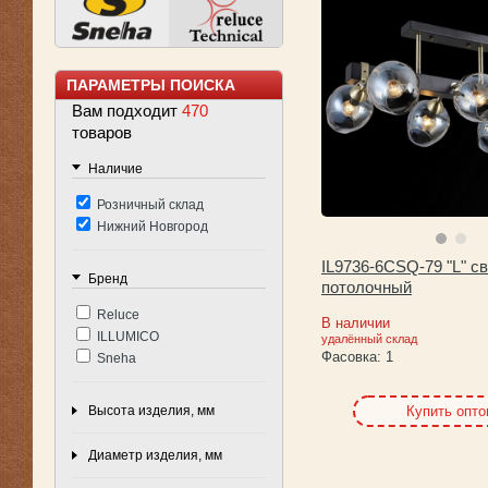
ПАРАМЕТРЫ ПОИСКА
Вам подходит
470
товаров
Наличие
Розничный склад
Нижний Новгород
IL9736-6CSQ-79 "L" с
Бренд
потолочный
Reluce
В наличии
ILLUMICO
удалённый склад
Фасовка:
1
Sneha
Высота изделия, мм
Купить опт
Диаметр изделия, мм