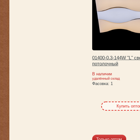
01400-0.3-144W "L" с
потолочный
В наличии
удалённый склад
Фасовка:
1
Купить опт
Только оптом