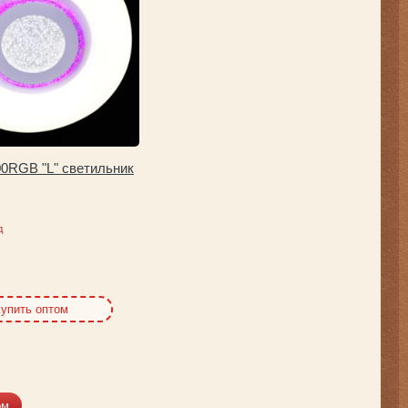
00RGB "L" светильник
д
упить оптом
ом