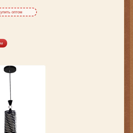
упить оптом
ом