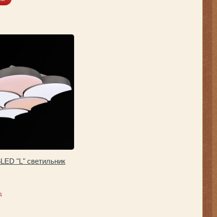
6LED "L" светильник
д