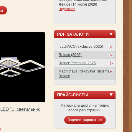
Reluce (14 июля 2026)
Подробнее
ом
PDF КАТАЛОГИ
iLLUMiCO (exclusive-2025)
Reluce (2025)
Reluce Technical-2025
Magnitnaya_trekovaya_sistema-
Reluce
ПРАЙС-ЛИСТЫ
Материалы доступны только
4LED "L" светильник
после регистрации.
Зарегистрироваться
д