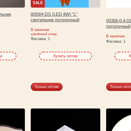
SALE
ильник
8059/4 DS (LED 8W) "L"
светильник потолочный
03356-0.4-01
потолочный
В наличии
удалённый склад
В наличии
Фасовка:
1
Фасовка:
1
ом
Купить оптом
К
Только оптом
Только опт