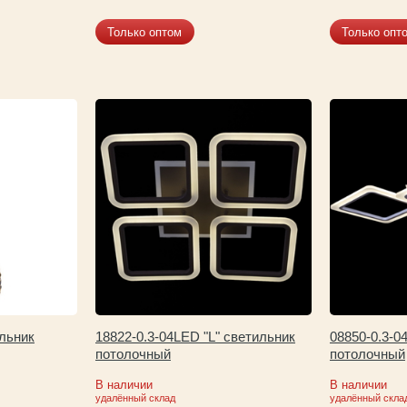
Только оптом
Только опт
ильник
18822-0.3-04LED "L" светильник
08850-0.3-0
потолочный
потолочный
В наличии
В наличии
удалённый склад
удалённый скла