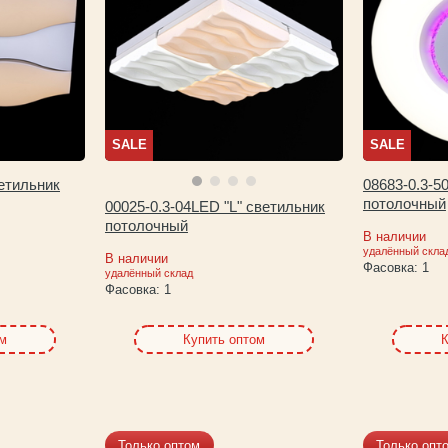
SALE
SALE
ветильник
08683-0.3-5
потолочный
00025-0.3-04LED "L" светильник
потолочный
В наличии
удалённый скла
В наличии
Фасовка:
1
удалённый склад
Фасовка:
1
ом
Купить оптом
К
Только оптом
Только опт