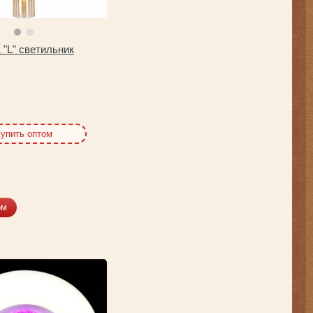
 "L" светильник
упить оптом
ом