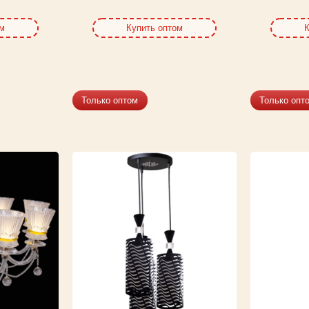
ом
Купить оптом
К
Только оптом
Только опт