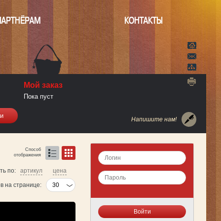
ПАРТНЁРАМ
КОНТАКТЫ
Мой заказ
Пока пуст
Напишите нам!
Способ
отображения
ть по:
артикул
цена
в на странице: