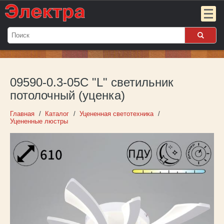
Мой
заказ:
09590-0.3-05C "L" светильник
Пока
пуст
потолочный (уценка)
Войти
Главная
Каталог
Уцененная светотехника
Уцененные люстры
О компании
Новости
Партнёрам
Контакты