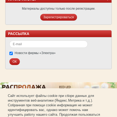
Материалы доступны только после регистрации.
Зарегистрироваться
РАССЫЛКА
Новости фирмы «Электра»
Cайт использует файлы cookie при сборе данных для
инструментов веб-аналитики (Яндекс.Метрика и т.д.).
© Фирма «Электра»
Собранная при помощи cookie информация не может
Использование материалов сайта без согласования запрещено.
идентифицировать вас, однако может помочь нам
Создание и продвижение сайта —
РА «Имиджпром»
улучшить работу нашего сайта. Продолжая пользоваться