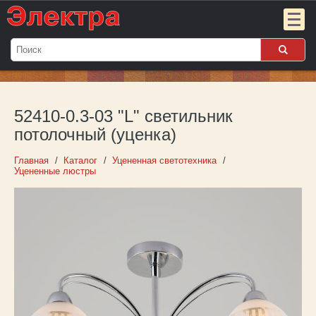
Мой
заказ:
52410-0.3-03 "L" светильник
Пока
пуст
потолочный (уценка)
Войти
Главная
Каталог
Уцененная светотехника
Уцененные люстры
О компании
Новости
Партнёрам
Контакты