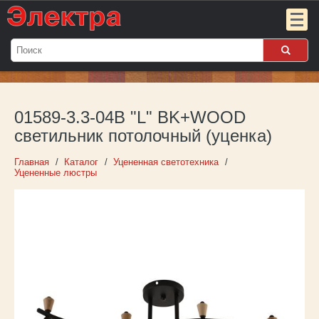
Мой
заказ:
01589-3.3-04B "L" BK+WOOD
Пока
пуст
светильник потолочный (уценка)
Войти
Главная
Каталог
Уцененная светотехника
Уцененные люстры
О компании
Новости
Партнёрам
Контакты