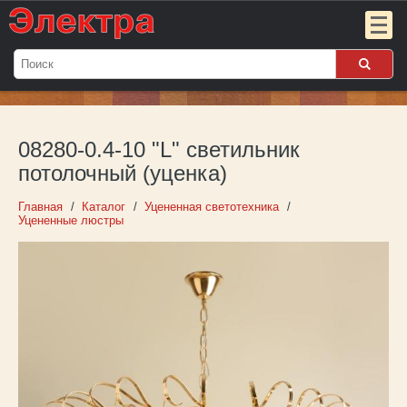
Мой
заказ:
08280-0.4-10 "L" светильник
Пока
пуст
потолочный (уценка)
Войти
Главная
Каталог
Уцененная светотехника
Уцененные люстры
О компании
Новости
Партнёрам
Контакты