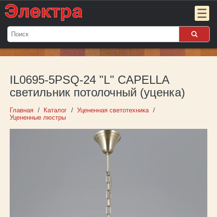
Мой
заказ:
IL0695-5PSQ-24 "L" CAPELLA
Пока
пуст
светильник потолочный (уценка)
Войти
Главная
Каталог
Уцененная светотехника
Уцененные люстры
О компании
Новости
Партнёрам
Контакты