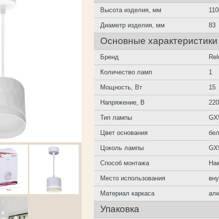
Высота изделия, мм
110
Диаметр изделия, мм
83
Основные характеристики
Бренд
Rel
Количество ламп
1
Мощность, Вт
15
Напряжение, В
22
Тип лампы
GX
Цвет основания
бе
Цоколь лампы
GX
Способ монтажа
На
Место использования
вн
Материал каркаса
ал
Упаковка