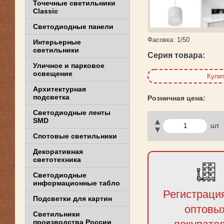
Точечные светильники
Classic
Светодиодные панели
Фасовка:
1/50
Интерьерные
светильники
Серия товара:
Уличное и парковое
освещение
Купи
Архитектурная
подсветка
Светодиодные ленты
SMD
шт.
Спотовые светильники
Декоративная
светотехника
Светодиодные
информационные табло
Регистраци
Подсветки для картин
оптовы
Светильники
производства России