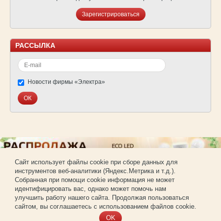
Зарегистрироваться
РАССЫЛКА
Новости фирмы «Электра»
Cайт использует файлы cookie при сборе данных для
инструментов веб-аналитики (Яндекс.Метрика и т.д.).
© Фирма «Электра»
Собранная при помощи cookie информация не может
Использование материалов сайта без согласования запрещено.
идентифицировать вас, однако может помочь нам
Создание и продвижение сайта —
РА «Имиджпром»
улучшить работу нашего сайта. Продолжая пользоваться
Регистрация для покупки оптом
сайтом, вы соглашаетесь с использованием файлов cookie.
OK