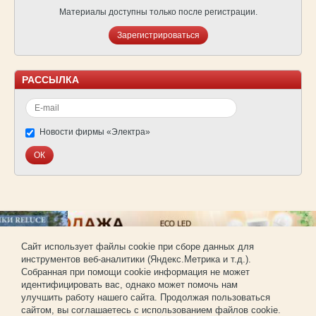
Материалы доступны только после регистрации.
Зарегистрироваться
РАССЫЛКА
Новости фирмы «Электра»
Cайт использует файлы cookie при сборе данных для
инструментов веб-аналитики (Яндекс.Метрика и т.д.).
© Фирма «Электра»
Собранная при помощи cookie информация не может
Использование материалов сайта без согласования запрещено.
идентифицировать вас, однако может помочь нам
Создание и продвижение сайта —
РА «Имиджпром»
улучшить работу нашего сайта. Продолжая пользоваться
Регистрация для покупки оптом
сайтом, вы соглашаетесь с использованием файлов cookie.