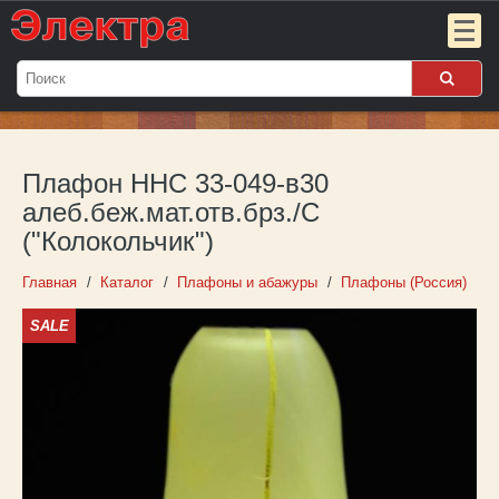
Мой
заказ:
Плафон ННС 33-049-в30
Пока
пуст
алеб.беж.мат.отв.брз./С
("Колокольчик")
Войти
Главная
Каталог
Плафоны и абажуры
Плафоны (Россия)
О компании
SALE
Новости
Партнёрам
Контакты