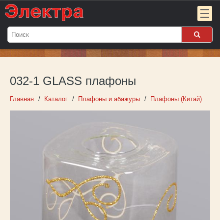
Мой
заказ:
032-1 GLASS плафоны
Пока
пуст
Главная
Каталог
Плафоны и абажуры
Плафоны (Китай)
Войти
О компании
Новости
Партнёрам
Контакты